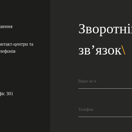
Зворотні
ішення
нтакт-центри та
зв’язок
лефонія
Ваше ім’я
фіс 301
Телефон