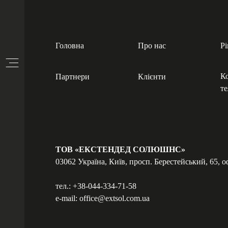
Головна
Про нас
Р
Ко
Партнери
Клієнти
те
ТОВ «ЕКСТЕНДЕД СОЛЮШНС»
03062 Україна, Київ, просп. Берестейський, 65, о
тел.:
+38-044-334-71-58
e-mail:
office@extsol.com.ua